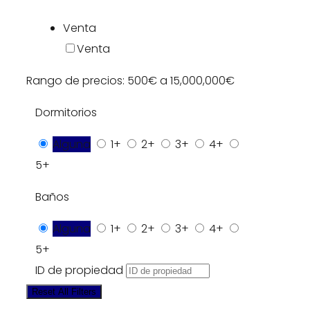
Venta
Venta
Rango de precios:
500€
a
15,000,000€
Dormitorios
Alguna
1+
2+
3+
4+
5+
Baños
Alguna
1+
2+
3+
4+
5+
ID de propiedad
Reset All Filters