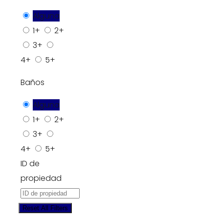
Alguna
1+
2+
3+
4+
5+
Baños
Alguna
1+
2+
3+
4+
5+
ID de
propiedad
Reset All Filters